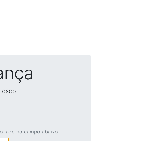
ança
nosco.
ao lado no campo abaixo