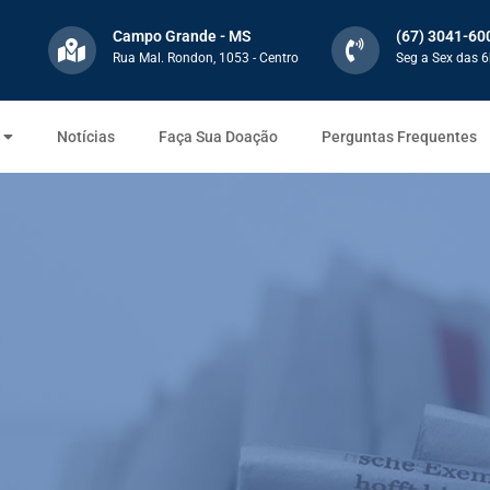
Campo Grande - MS
(67) 3041-60
Rua Mal. Rondon, 1053 - Centro
Seg a Sex das 6
Notícias
Faça Sua Doação
Perguntas Frequentes