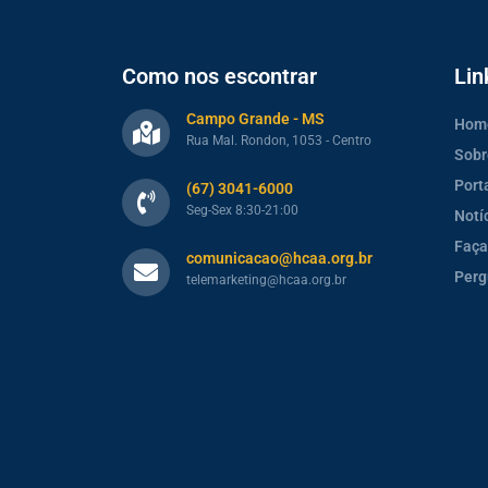
Como nos escontrar
Lin
Campo Grande - MS
Hom
Rua Mal. Rondon, 1053 - Centro
Sobr
Port
(67) 3041-6000
Seg-Sex 8:30-21:00
Notí
Faça
comunicacao@hcaa.org.br
Perg
telemarketing@hcaa.org.br