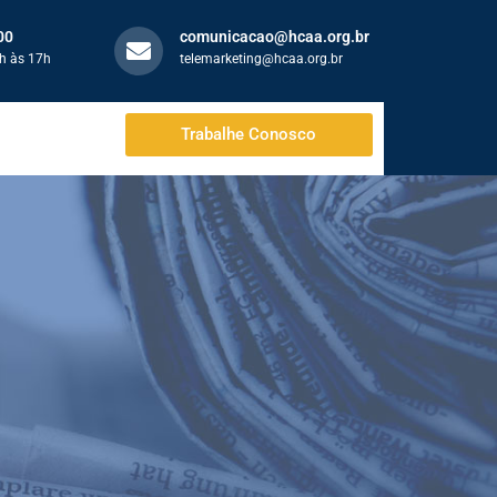
00
comunicacao@hcaa.org.br
h às 17h
telemarketing@hcaa.org.br
Trabalhe Conosco