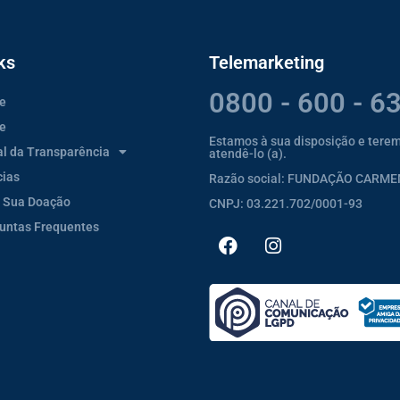
ks
Telemarketing
0800 - 600 - 6
e
e
Estamos à sua disposição e tere
al da Transparência
atendê-lo (a).
cias
Razão social: FUNDAÇÃO CARM
 Sua Doação
CNPJ: 03.221.702/0001-93
untas Frequentes