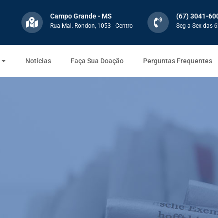
Campo Grande - MS
(67) 3041-60
Rua Mal. Rondon, 1053 - Centro
Seg a Sex das 6
Notícias
Faça Sua Doação
Perguntas Frequentes