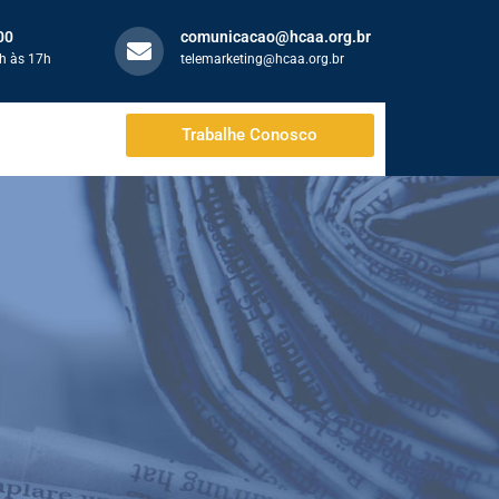
00
comunicacao@hcaa.org.br
h às 17h
telemarketing@hcaa.org.br
Trabalhe Conosco