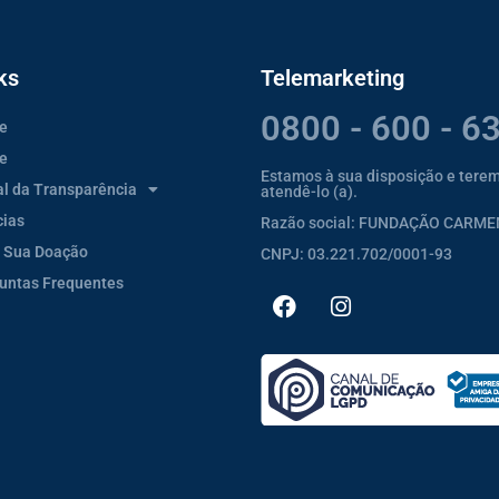
ks
Telemarketing
0800 - 600 - 6
e
e
Estamos à sua disposição e tere
al da Transparência
atendê-lo (a).
cias
Razão social: FUNDAÇÃO CARM
 Sua Doação
CNPJ: 03.221.702/0001-93
untas Frequentes