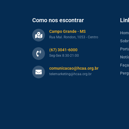
Como nos escontrar
Lin
Campo Grande - MS
Hom
Rua Mal. Rondon, 1053 - Centro
Sobr
Port
(67) 3041-6000
Seg-Sex 8:30-21:00
Notí
Faça
comunicacao@hcaa.org.br
Perg
telemarketing@hcaa.org.br