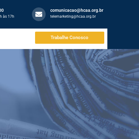
00
comunicacao@hcaa.org.br
h às 17h
telemarketing@hcaa.org.br
Trabalhe Conosco