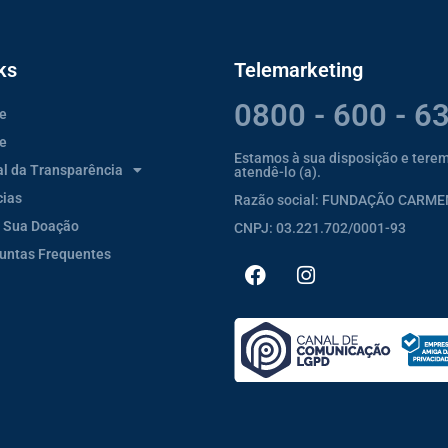
ks
Telemarketing
0800 - 600 - 6
e
e
Estamos à sua disposição e tere
al da Transparência
atendê-lo (a).
cias
Razão social: FUNDAÇÃO CARM
 Sua Doação
CNPJ: 03.221.702/0001-93
untas Frequentes