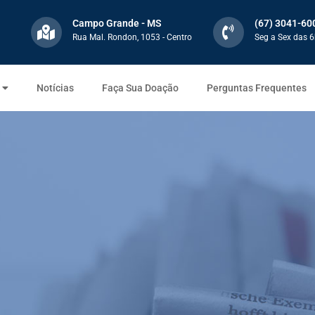
Campo Grande - MS
(67) 3041-60
Rua Mal. Rondon, 1053 - Centro
Seg a Sex das 6
Notícias
Faça Sua Doação
Perguntas Frequentes