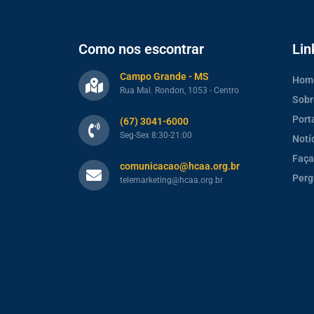
Como nos escontrar
Lin
Campo Grande - MS
Hom
Rua Mal. Rondon, 1053 - Centro
Sobr
Port
(67) 3041-6000
Seg-Sex 8:30-21:00
Notí
Faça
comunicacao@hcaa.org.br
Perg
telemarketing@hcaa.org.br