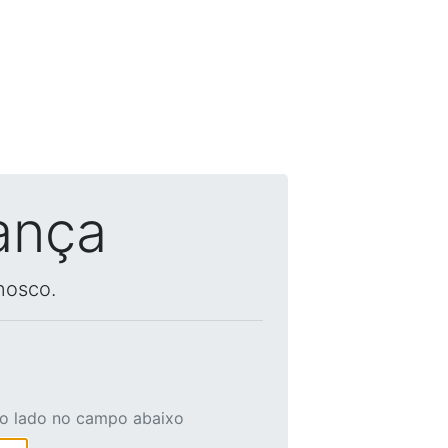
ança
nosco.
ao lado no campo abaixo