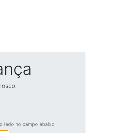
ança
nosco.
ao lado no campo abaixo