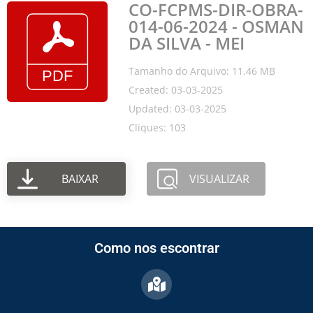
CO-FCPMS-DIR-OBRA-
014-06-2024 - OSMAN
DA SILVA - MEI
Tamanho do Arquivo: 11.46 MB
Created: 03-03-2025
Updated: 03-03-2025
Cliques: 103
BAIXAR
VISUALIZAR
Como nos escontrar