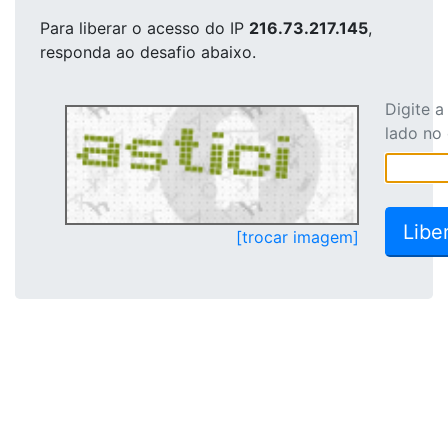
Para liberar o acesso
do IP
216.73.217.145
,
responda ao desafio abaixo.
Digite 
lado no
[trocar imagem]