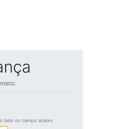
ança
nosco.
ao lado no campo abaixo