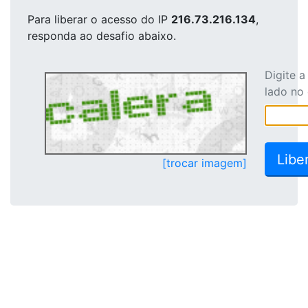
Para liberar o acesso
do IP
216.73.216.134
,
responda ao desafio abaixo.
Digite 
lado no
[trocar imagem]