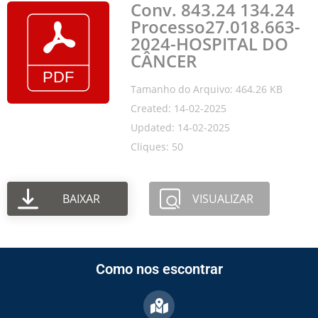
Conv. 843.24 134.24
Processo27.018.663-
2024-HOSPITAL DO
CÂNCER
Tamanho do Arquivo: 464.26 KB
Created: 14-02-2025
Updated: 14-02-2025
Cliques: 50
BAIXAR
VISUALIZAR
Como nos escontrar