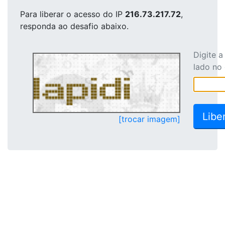
Para liberar o acesso
do IP
216.73.217.72
,
responda ao desafio abaixo.
Digite 
lado no
[trocar imagem]