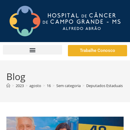
Trabalhe Conosco
Blog
>
2023
>
agosto
>
16
>
Sem categoria
>
Deputados Estaduais co