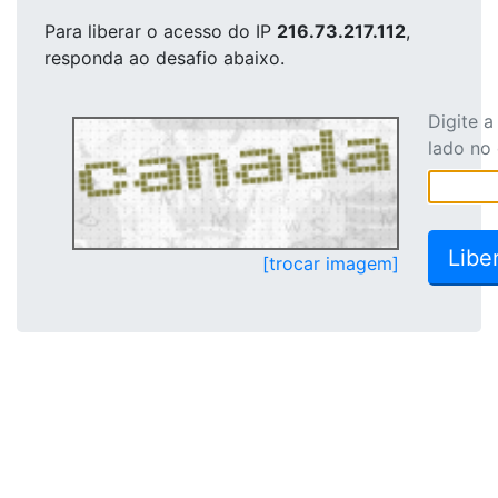
Para liberar o acesso
do IP
216.73.217.112
,
responda ao desafio abaixo.
Digite 
lado no
[trocar imagem]