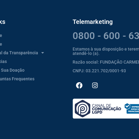
ks
Telemarketing
0800 - 600 - 6
e
e
Estamos à sua disposição e tere
al da Transparência
atendê-lo (a).
cias
Razão social: FUNDAÇÃO CARM
 Sua Doação
CNPJ: 03.221.702/0001-93
untas Frequentes