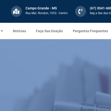
Campo Grande - MS
(67) 3041-60
Rua Mal. Rondon, 1053 - Centro
Seg a Sex das 6
Notícias
Faça Sua Doação
Perguntas Frequentes