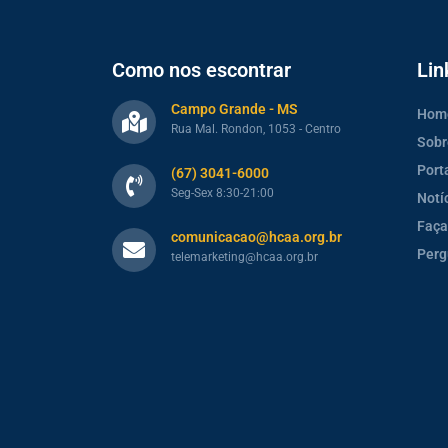
Como nos escontrar
Lin
Campo Grande - MS
Hom
Rua Mal. Rondon, 1053 - Centro
Sobr
Port
(67) 3041-6000
Seg-Sex 8:30-21:00
Notí
Faça
comunicacao@hcaa.org.br
Perg
telemarketing@hcaa.org.br