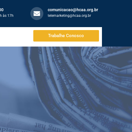
00
comunicacao@hcaa.org.br
h às 17h
telemarketing@hcaa.org.br
Trabalhe Conosco