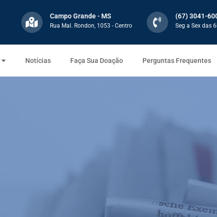
Campo Grande - MS
(67) 3041-60
Rua Mal. Rondon, 1053 - Centro
Seg a Sex das 6
Notícias
Faça Sua Doação
Perguntas Frequentes