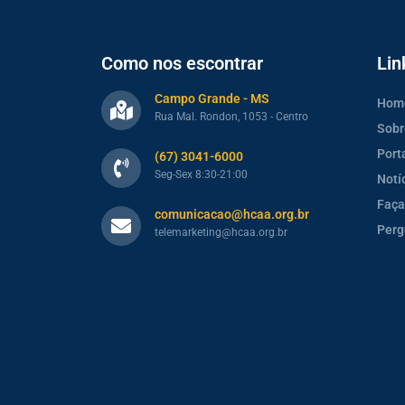
Como nos escontrar
Lin
Campo Grande - MS
Hom
Rua Mal. Rondon, 1053 - Centro
Sobr
Port
(67) 3041-6000
Seg-Sex 8:30-21:00
Notí
Faça
comunicacao@hcaa.org.br
Perg
telemarketing@hcaa.org.br