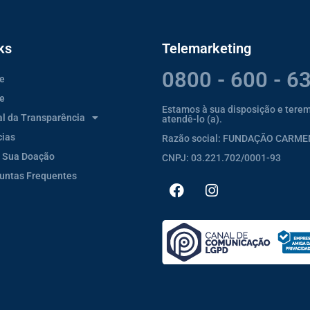
ks
Telemarketing
0800 - 600 - 6
e
e
Estamos à sua disposição e tere
al da Transparência
atendê-lo (a).
cias
Razão social: FUNDAÇÃO CARM
 Sua Doação
CNPJ: 03.221.702/0001-93
untas Frequentes