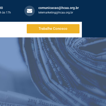
00
comunicacao@hcaa.org.br
h às 17h
telemarketing@hcaa.org.br
Trabalhe Conosco