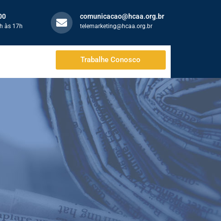
00
comunicacao@hcaa.org.br
h às 17h
telemarketing@hcaa.org.br
Trabalhe Conosco