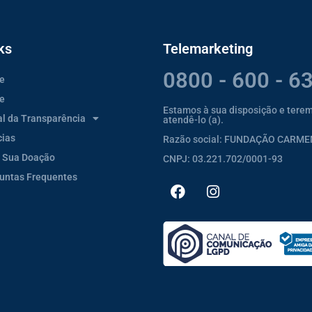
ks
Telemarketing
0800 - 600 - 6
e
e
Estamos à sua disposição e tere
al da Transparência
atendê-lo (a).
cias
Razão social: FUNDAÇÃO CARM
 Sua Doação
CNPJ: 03.221.702/0001-93
untas Frequentes