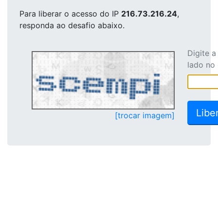
Para liberar o acesso
do IP
216.73.216.24
,
responda ao desafio abaixo.
Digite 
lado no
[trocar imagem]