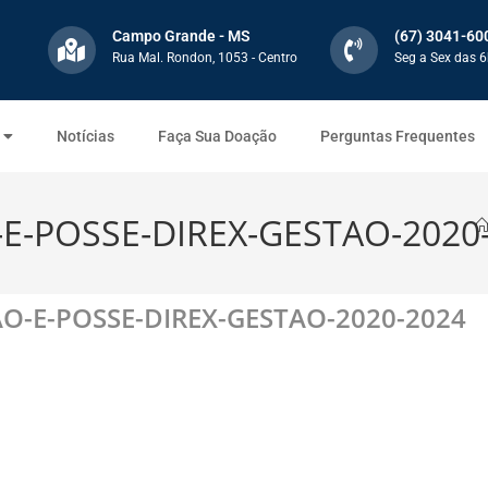
Campo Grande - MS
(67) 3041-60
Rua Mal. Rondon, 1053 - Centro
Seg a Sex das 6
Notícias
Faça Sua Doação
Perguntas Frequentes
-E-POSSE-DIREX-GESTAO-2020
AO-E-POSSE-DIREX-GESTAO-2020-2024