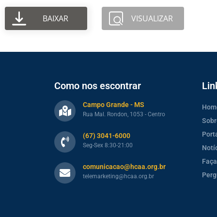
BAIXAR
VISUALIZAR
Como nos escontrar
Lin
Campo Grande - MS
Hom
Rua Mal. Rondon, 1053 - Centro
Sobr
Port
(67) 3041-6000
Seg-Sex 8:30-21:00
Notí
Faça
comunicacao@hcaa.org.br
Perg
telemarketing@hcaa.org.br