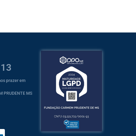
313
mos prazer em
EM PRUDENTE MS