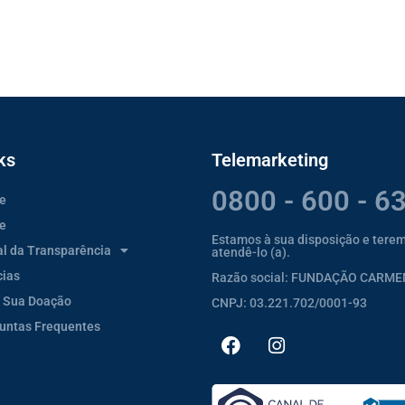
ks
Telemarketing
0800 - 600 - 6
e
e
Estamos à sua disposição e tere
al da Transparência
atendê-lo (a).
cias
Razão social: FUNDAÇÃO CARM
 Sua Doação
CNPJ: 03.221.702/0001-93
untas Frequentes