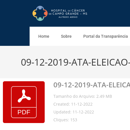
Home
Sobre
Portal da Transparência
09-12-2019-ATA-ELEICAO
09-12-2019-ATA-ELEIC
Tamanho do Arquivo: 2.49 MB
Created: 11-12-2022
Updated: 11-12-2022
Cliques: 153