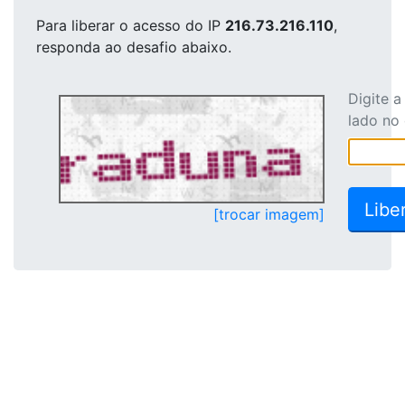
Para liberar o acesso
do IP
216.73.216.110
,
responda ao desafio abaixo.
Digite 
lado no
[trocar imagem]