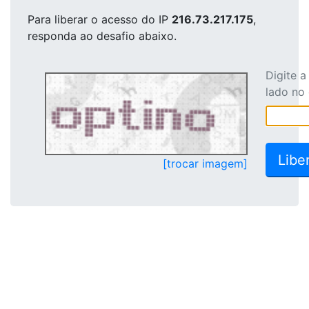
Para liberar o acesso
do IP
216.73.217.175
,
responda ao desafio abaixo.
Digite 
lado no
[trocar imagem]