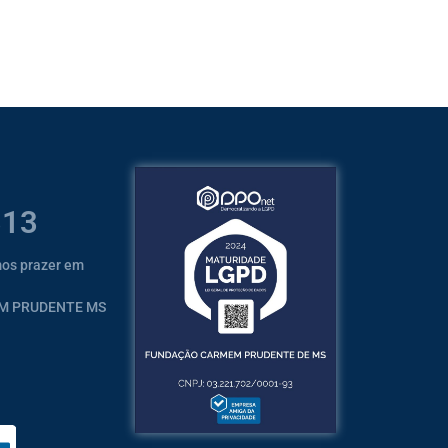
313
mos prazer em
EM PRUDENTE MS