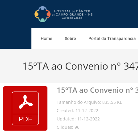
Home
Sobre
Portal da Transparência
15ºTA ao Convenio n° 347
15ºTA ao Convenio n° 3
Tamanho do Arquivo: 835.55 KB
Created: 11-12-2022
Updated: 11-12-2022
Cliques: 96