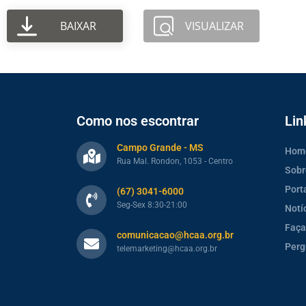
BAIXAR
VISUALIZAR
Como nos escontrar
Lin
Campo Grande - MS
Hom
Rua Mal. Rondon, 1053 - Centro
Sobr
Port
(67) 3041-6000
Seg-Sex 8:30-21:00
Notí
Faça
comunicacao@hcaa.org.br
Perg
telemarketing@hcaa.org.br