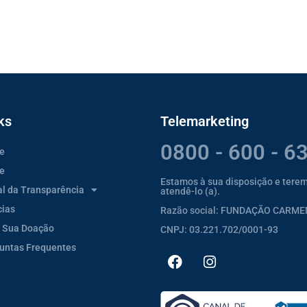
ks
Telemarketing
0800 - 600 - 6
e
e
Estamos à sua disposição e tere
al da Transparência
atendê-lo (a).
cias
Razão social: FUNDAÇÃO CARM
 Sua Doação
CNPJ: 03.221.702/0001-93
untas Frequentes