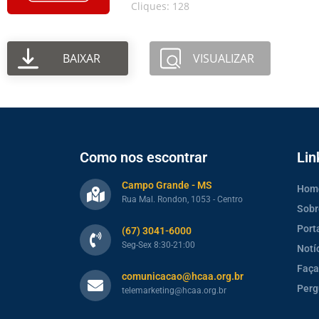
Cliques: 128
BAIXAR
VISUALIZAR
Como nos escontrar
Lin
Campo Grande - MS
Hom
Rua Mal. Rondon, 1053 - Centro
Sobr
Port
(67) 3041-6000
Seg-Sex 8:30-21:00
Notí
Faça
comunicacao@hcaa.org.br
Perg
telemarketing@hcaa.org.br