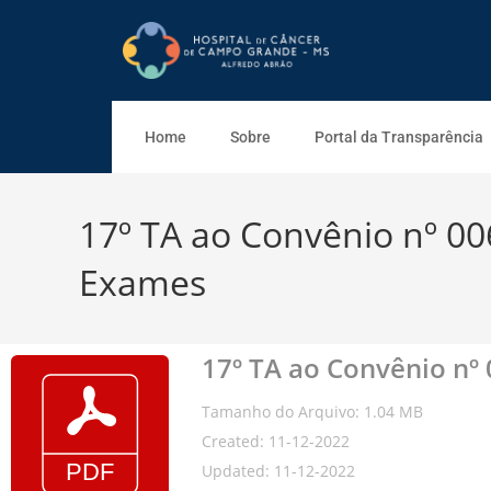
Home
Sobre
Portal da Transparência
17º TA ao Convênio nº 006
Exames
17º TA ao Convênio nº 
Tamanho do Arquivo: 1.04 MB
Created: 11-12-2022
Updated: 11-12-2022