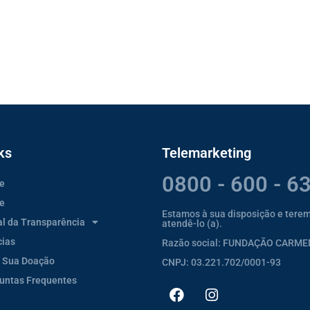
ks
Telemarketing
0800 - 600 - 6
e
e
Estamos à sua disposição e tere
al da Transparência
atendê-lo (a).
cias
Razão social: FUNDAÇÃO CARM
 Sua Doação
CNPJ: 03.221.702/0001-93
untas Frequentes