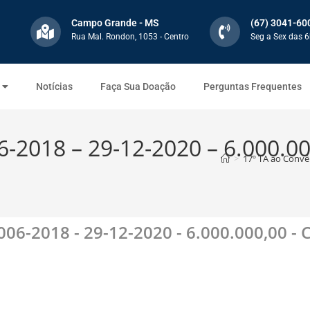
Campo Grande - MS
(67) 3041-60
Rua Mal. Rondon, 1053 - Centro
Seg a Sex das 6
Notícias
Faça Sua Doação
Perguntas Frequentes
-2018 – 29-12-2020 – 6.000.000
>
17º TA ao Convên
006-2018 - 29-12-2020 - 6.000.000,00 - 