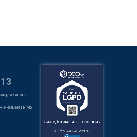
313
mos prazer em
EM PRUDENTE MS