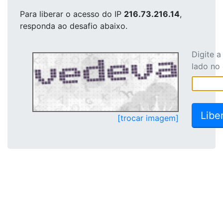
Para liberar o acesso
do IP
216.73.216.14
,
responda ao desafio abaixo.
Digite 
lado no
[trocar imagem]