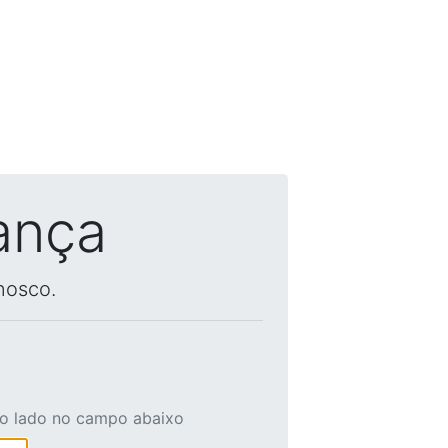
ança
nosco.
ao lado no campo abaixo