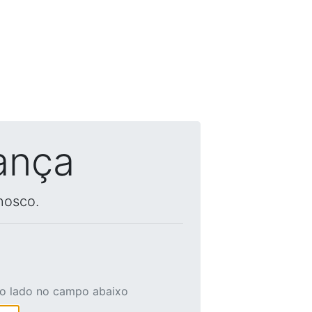
ança
nosco.
ao lado no campo abaixo