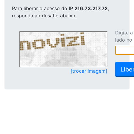
Para liberar o acesso
do IP
216.73.217.72
,
responda ao desafio abaixo.
Digite 
lado no
[trocar imagem]