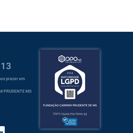
313
mos prazer em
EM PRUDENTE MS