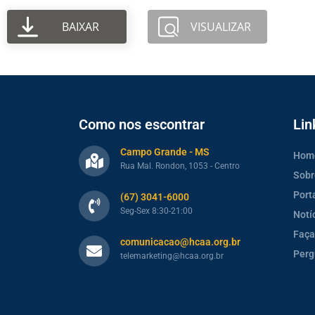
BAIXAR
VISUALIZAR
Como nos escontrar
Lin
Campo Grande - MS
Hom
Rua Mal. Rondon, 1053 - Centro
Sobr
Port
(67) 3041-6000
Seg-Sex 8:30-21:00
Notí
Faça
comunicacao@hcaa.org.br
Perg
telemarketing@hcaa.org.br