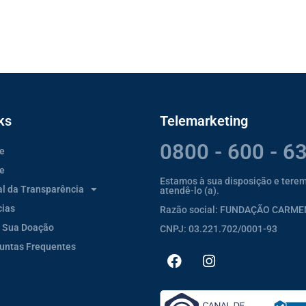
ks
Telemarketing
0800 - 600 - 6
e
e
Estamos à sua disposição e tere
al da Transparência
atendê-lo (a).
cias
Razão social: FUNDAÇÃO CARM
 Sua Doação
CNPJ: 03.221.702/0001-93
untas Frequentes