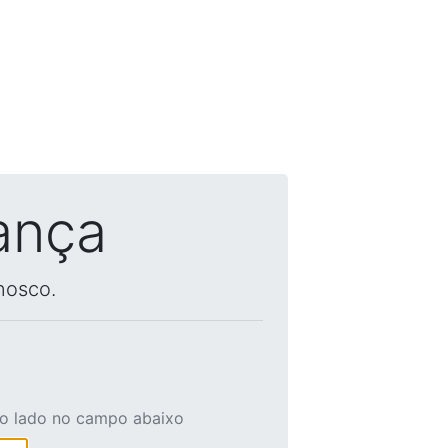
ança
nosco.
ao lado no campo abaixo