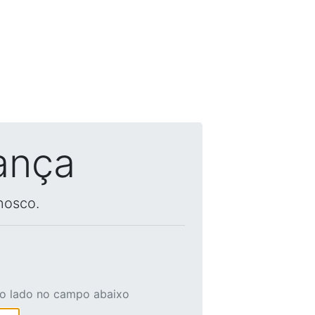
ança
nosco.
ao lado no campo abaixo