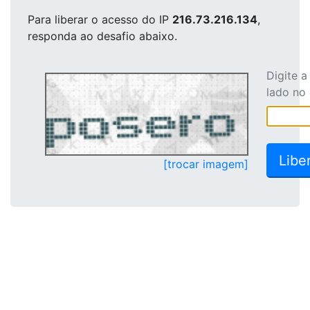
Para liberar o acesso
do IP
216.73.216.134
,
responda ao desafio abaixo.
Digite 
lado no
[trocar imagem]