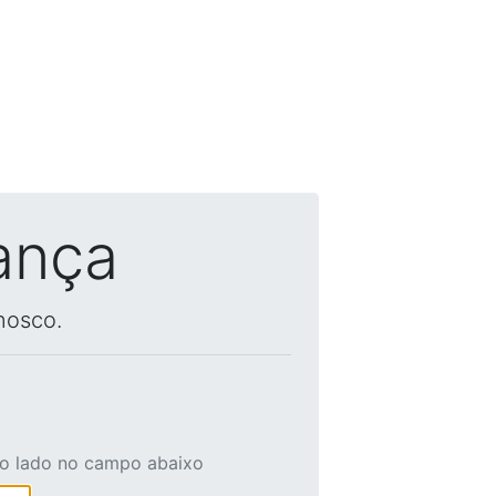
ança
nosco.
ao lado no campo abaixo