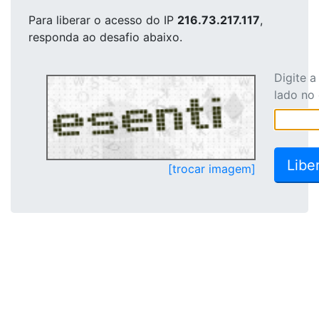
Para liberar o acesso
do IP
216.73.217.117
,
responda ao desafio abaixo.
Digite 
lado no
[trocar imagem]