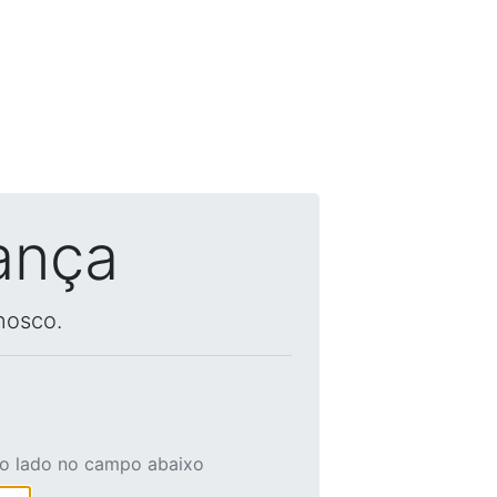
ança
nosco.
ao lado no campo abaixo