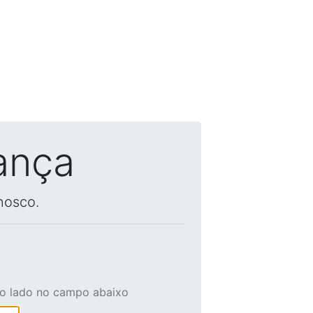
ança
nosco.
ao lado no campo abaixo