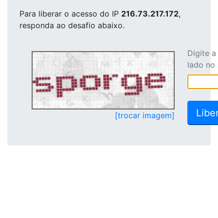
Para liberar o acesso
do IP
216.73.217.172
,
responda ao desafio abaixo.
Digite 
lado no
[trocar imagem]